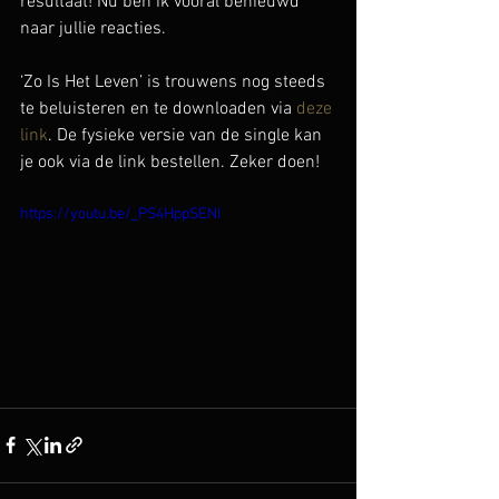
resultaat! Nu ben ik vooral benieuwd 
naar jullie reacties.
‘Zo Is Het Leven’ is trouwens nog steeds 
te beluisteren en te downloaden via 
deze 
link
. De fysieke versie van de single kan 
je ook via de link bestellen. Zeker doen!
https://youtu.be/_PS4HppSENI