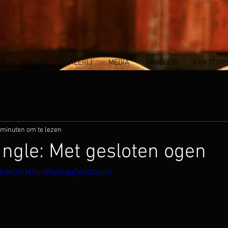
DA
NIEUWS
GALERIJ
MEDIA
FANCLUB
FANSTOR
 minuten om te lezen
ngle: Met gesloten ogen
nBhzAGmM?si=WsQkaqOoxQfauxIc